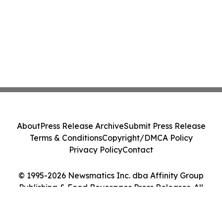
About
Press Release Archive
Submit Press Release
Terms & Conditions
Copyright/DMCA Policy
Privacy Policy
Contact
© 1995-2026 Newsmatics Inc. dba Affinity Group
Publishing & Food Beverages Press Releases. All
Rights Reserved.
Cookie Settings / Your Privacy Choices