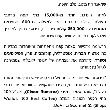
שמאגד את מיטב עולם הקפה.
לאחר הערכת
יותר מ-15,000 בתי קפה ברחבי
העולם
ושילוב תובנות של
למעלה מ-800 שופטים
מומחים
עם
350,000 קולות
ציבוריים, דירוג זה הפך למדריך
עולמי לקפה מיוחד ולחוויות קפה איכותיות.
הרשימה מדגישה סצנות קפה מתפתחות ומאוחדות במדינות
כמו
ארצות הברית, אוסטרליה, קולומביה, פרו, הפיליפינים
וספרד
, ומדגימה את עוצמתה של תנועה גלובלית שממשיכה
לגדול בין אזורים.
"דירוג זה הוא יותר מרשימה של בתי קפה יוצאי דופן;
זוהי
תמונת
מצב
של
הרגע
התרבותי
,
היצירתי
והמקצועי
שחווה
הקפה
ברחבי
העולם
",
אומר
סזאר
רמירז
(
César Ramírez
)
,
מנכ
"
ל
100
בתי
הקפה
הטובים
בעולם
(
World’s 100 Best Coffee
Shops
)
עם
DaVinci Gourmet
.