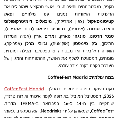
הקפה, הגסטרונומיה והאירוח. בין אנשי המקצוע שמובילים את
ההערכות האזוריות נמנים
קט
מלהיים
ופאק
קטיסומסאקול
(צפון אמריקה),
מיכאליס
דימיטרקופולוס
ו
דארה
סנטנה
(אירופה),
דרווריס
ריבאס
(דרום אמריקה),
טנטי
הרטונו
,
סונגהי
טארק
,
ומרים
ארין
(אסיה והמזרח
התיכון),
ג'ק סימפסון
(אוקיאניה), ו
ג'ולי מרלן
(אפריקה).
הוועדה הגלובלית הזו מבטיחה פרספקטיבה מכילה ומונחית
מומחים, המסוגלת לשקף את העושר, ההתפתחות והמגוון של
מערכת הקפה בקנה מידה עולמי.
במה עולמית: CoffeeFest Madrid
טקס הענקת הפרסים יתקיים במהלך
Madrid
CoffeeFest
2026, הפסטיבל המוביל באירופה לקפה איכותי ואירוח טרנדי,
שיתקיים בין ה-14 ל-16 בפברואר ב-
IFEMA
מדריד.
CoffeeFest
, ש
מ
אורגן על ידי
Neodrinks
, הוא מפגש בינלאומי