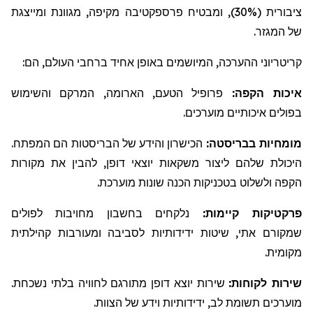
ציבורית (30%), ומבטיח פרספקטיבה מקיפה, מגוונת ומייצגת
של המגזר.
קריטריוני
ההערכה, המיושמים באופן אחיד ברחבי העולם, הם:
איכות הקפה:
פרופיל הטעם, הארומה, המרקם והשימוש
בפולים איכותיים מוערכים.
מומחיות
בבריסטה
:
הכישרון והידע של
הבריסטות
הם המפתח.
היכולת שלהם ליצור משקאות יוצאי דופן, להבין את מקורות
הקפה ולשלוט בטכניקות הכנה שונות מוערכת.
פרקטיקות
קיימות:
נלקח
ים
בחשבון מחויבות לפולים
שמקור
ם
אתי, שיטות ידידותיות לסביבה ומעורבות קהילתית
מקומית.
שירות לקוחות:
שירות יוצא דופן מתורגם לחוויה בלתי נשכחת.
מוערכים תשומת לב, ידידותיות וידע של הצוות.