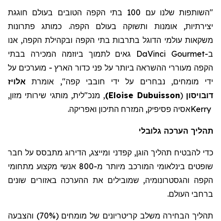
"השותפות שלנו עם 100 בתי הקפה הטובים בעולם חוגגת
יצירתיות, אומנות ותשוקה בעולם הקפה. כמותג פתרונות
משקאות עולמי הדוגל בתרבות בתי הקפה ובקהילת הקפה, אנו
ב-
DaVinci Gourmet
גאים לתמוך ביוזמה המכירה בבתי
הקפה מעוררי ההשראה ביותר על פני כדור הארץ - מוערכים על
ידי מומחים, נבחרים על ידי חובבי קפה", אומרת
אלויז
דובויסון
(
Eloise Dubuisson
)
, מנכ"לית, מותגי שירותי מזון,
Kerry
אסיה
פסיפיק
, המזרח התיכון ואפריקה.
תהליך הערכה גלובלי
כדי להבטיח תהליך הוגן, קפדני ומייצג, הדירוג מתבסס על חבר
שופטים בינלאומי המורכב מיותר מ-800 אנשי מקצוע מתחומי
הקפה והגסטרונומיה, שמובילים את ההערכה באזורים שונים
ברחבי העולם.
תהליך הבחירה משלב קריטריונים של מומחים (70%) והצבעה