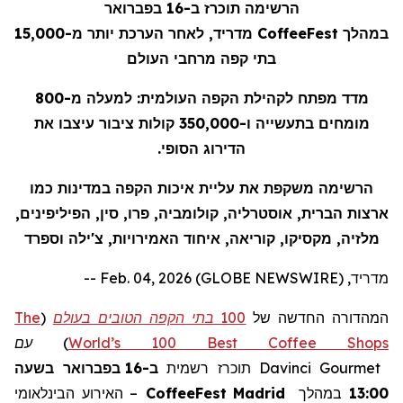
הרשימה תוכרז ב-16 בפברואר
במהלך
CoffeeFest
מדריד, לאחר הערכת יותר מ-15,000
בתי קפה מרחבי העולם
מדד מפתח לקהילת הקפה העולמית: למעלה מ-800
מומחים בתעשייה ו-350,000 קולות ציבור עיצבו את
הדירוג הסופי.
הרשימה משקפת את עליית איכות הקפה במדינות כמו
ארצות הברית, אוסטרליה, קולומביה, פרו, סין, הפיליפינים,
מלזיה, מקסיקו, קוריאה, איחוד האמירויות, צ'ילה וספרד
מדריד, Feb. 04, 2026 (GLOBE NEWSWIRE) --
המהדורה החדשה של
100 בתי הקפה הטובים בעולם
(
The
World’s 100 Best Coffee Shops
)
עם
Gourmet
Davinci
תוכרז רשמית
ב-16 בפברואר בשעה
13:00
במהלך
Madrid
CoffeeFest
– האירוע הבינלאומי