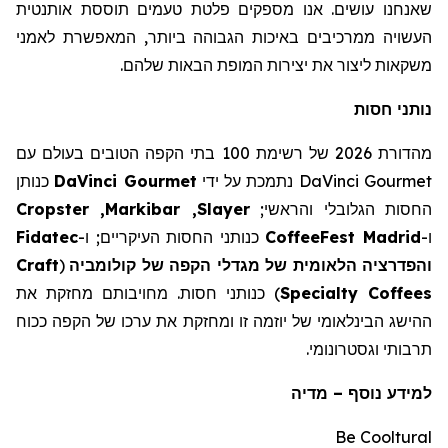
שאנחנו עושים. אנו מספקים פלטת טעמים תוססת אותנטית
העשויה ממרכיבים באיכות הגבוהה ביותר, המאפשרת לאמני
משקאות ליצור את יצירות המופת הבאות שלהם.
נותני חסות
מהדורת 2026 של רשימת 100 בתי הקפה הטובים בעולם עם
DaVinci Gourmet
נתמכת על ידי
DaVinci Gourmet
כנותן
החסות הגלובלי והראשי;
Slayer
,
Markibar
,
Cropster
ו-
Madrid
CoffeeFest
כנותני החסות העיקריים; ו-
Fidatec
והפדרציה הלאומית של מגדלי הקפה של קולומביה
(
Craft
Specialty Coffees
) כנותני חסות. מחויבותם מחזקת את
ההישג הבינלאומי של יוזמה זו ומחזקת את ערכו של הקפה ככוח
תרבותי וגסטרונומי.
למידע נוסף
–
מדיה
Be Cooltural