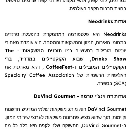
למותגים,
קולי
קפה, אנשי מקצוע ואוהבי קפה שרוצים להישאר
בחזית תרבות הקפה העולמית.
אודות
Neodrinks
Neodrinks
היא פלטפורמה המתמקדת בהפעלת טרנדים
בתחומי האירוח, המזון והמשקאות והמסחר. היא עומדת מאחורי
יוזמות מובילות בתעשייה כמו
תוכנית המשקאות
-
The
Drinks Show
, שבוע הקוקטיילים במדריד, ברי
הקוקטיילים המובילים ו-
CoffeeFest
, והיא מארגנת את
האליפויות הרשמיות של
Specialty Coffee Association
(SCA)
בספרד.
אודות דה וינצ'י גורמה
-
DaVinci Gourmet
DaVinci Gourmet
הוא מותג משקאות עולמי המדגיש חדשנות
וקיימות, תוך שהוא מציע פתרונות משקאות לערוצי שירותי המזון.
ב-
DaVinci Gourmet
, התשוקה שלנו לקפה היא בלב כל מה