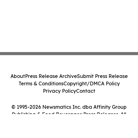
About
Press Release Archive
Submit Press Release
Terms & Conditions
Copyright/DMCA Policy
Privacy Policy
Contact
© 1995-2026 Newsmatics Inc. dba Affinity Group
Publishing & Food Beverages Press Releases. All
Rights Reserved.
Cookie Settings / Your Privacy Choices