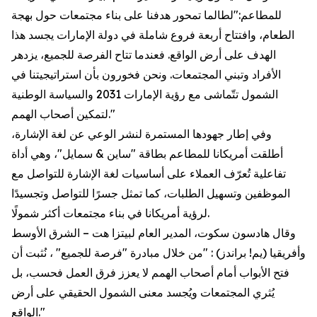
للمطاعم:"لطالما تمحور هدفنا على بناء مجتمعات حول بهجة
الطعام، وافتتاح أربعة فروع شاملة في دولة الإمارات يجسد هذا
الهدف على أرض الواقع. فعندما تتاح الفرصة للجميع، يزدهر
الأفراد وتبني المجتمعات. ونحن فخورون بأن استراتيجيتنا في
الشمول تتّماشى مع رؤية الإمارات 2031 والسياسة الوطنية
لتمكين أصحاب الهمم."
وفي إطار جهودها المستمرة لنشر الوعي عن لغة الإشارة،
أطلقت أمريكانا للمطاعم بطاقة "ساين & سمايل"، وهي أداة
تفاعلية تُعرّف العملاء على أساسيات لغة الإشارة للتواصل مع
الموظفين وتسهيل الطلبات، كما تمثل جسرًا للتواصل وتجسيدًا
لرؤية أمريكانا في بناء مجتمعات أكثر شمولًا.
وقال هادسون سكوت، المدير العام لبيتزا هت – الشرق الأوسط
وأفريقيا (يم! براندز) : "من خلال مبادرة "فرصة للجميع" ، نُثبت أن
فتح الأبواب أمام أصحاب الهمم لا يعزز فرق العمل فحسب، بل
يُثري المجتمعات ويُجسد معنى الشمول الحقيقي على أرض
الواقع."