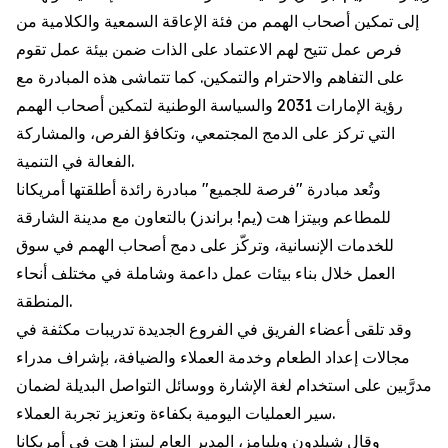
إلى تمكين أصحاب الهمم من فئة الإعاقة السمعية والكلامية من
فرص عمل تتيح لهم الاعتماد على الذات ضمن بيئة عمل تقوم
على التفاهم والاحترام والتمكين. كما تتماشى هذه المبادرة مع
رؤية الإمارات 2031 والسياسة الوطنية لتمكين أصحاب الهمم
التي تركز على الدمج المجتمعي، وتكافؤ الفرص، والمشاركة
الفعالة في التنمية.
وتُعد مبادرة "فرصة للجميع" مبادرة رائدة أطلقتها أمريكانا
للمطاعم وبيتزا هت (يم! براندز) بالتعاون مع مدينة الشارقة
للخدمات الإنسانية، وتركّز على دمج أصحاب الهمم في سوق
العمل خلال بناء بيئات عمل داعمة وشاملة في مختلف أنحاء
المنطقة.
وقد تلقى أعضاء الفريق في الفروع الجديدة تدريبات مكثفة في
مجالات إعداد الطعام وخدمة العملاء والضيافة، بإشراف مدراء
مدرَّبين على استخدام لغة الإشارة ووسائل التواصل البديلة لضمان
سير العمليات اليومية بكفاءة وتعزيز تجربة العملاء.
وقال شيلدون ويليامز، المدير العام لبيتزا هت في أمريكانا