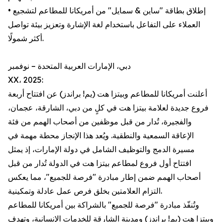
• إطلاق بطاقة "ساين & سمايل" من أمريكانا للمطاعم لتشجيع
العملاء على التفاعل باستخدام لغة الإشارة وتعزيز بيئة تواصل
أكثر شمولًا.
دبي، الإمارات العربية المتحدة – نوفمبر
XX، 2025:
أعلنت أمريكانا للمطاعم وبيتزا هت (يم! براندز) عن افتتاح أربعة
فروع جديدة لعلامة بيتزا هت في كلٍ من دبي، الشارقة، عجمان،
والفجيرة، تُدار من قبل موظفين من أصحاب الهمم من فئة
الإعاقة السمعية والنطقية. ويُعد هذا الإنجاز محطة مهمة في
مسيرة الدمج والتوظيف الشامل في دولة الإمارات، إذ يمثل
افتتاح أول فروع لمطاعم بيتزا هت في الدولة تُدار من قبل
أصحاب الهمم ضمن إطار مبادرة "فرصة للجميع"، مما يعكس
التزام العلامتين بخلق فرص عمل عادلة وتمكينية.
وتُنفّذ مبادرة "فرصة للجميع" بالشراكة بين أمريكانا للمطاعم
وبيتزا هت (يم! براندز) ومدينة الشارقة للخدمات الإنسانية، وتهدف