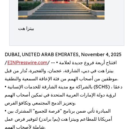
بيتزا هت
DUBAI, UNITED ARAB EMIRATES, November 4, 2025
/ -- • افتتاح أربعة فروع جديدة لعلامة
EINPresswire.com
/
بيتزا هت في دبي، الشارقة، عجمان، والفجيرة، تُدار من قبل
موظفين من أصحاب الهمم من فئة الإعاقة السمعية والنطقية.
• بالشراكة مع مدينة الشارقة للخدمات الإنسانية (SCHS) ، دعمًا
لرؤية دولة الإمارات العربية المتحدة في تمكين أصحاب الهمم
وتعزيز الدمج المجتمعي وتكافؤ الفرص.
• المبادرة تأتي ضمن برنامج "فرصة للجميع" المشترك بين
أمريكانا للمطاعم وبيتزا هت (يم! براندز) لتوفير فرص عمل
شاملة لأصحاب الهمم.