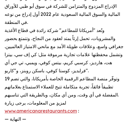
الإدراج المزدوج والمتزامن للشركة في سوق أبو ظبي للأوراق
المالية والسوق المالية السعودية عام 2022 أول إدراج من نوعه
في المنطقة.
وتُعد "أمريكانا للمطاعم" شركة رائدة في قطاع الأغذية
والمشروبات، تحمل إرثاً يمتد لعقود من النجاح، وتتمتع بحضور
جغرافي واسع، وعلاقات طويلة الأمد مع مانحي الامتياز العالميين.
وتشمل محفظتها علامات تجارية مرموقة مثل: كي إف سي، بيتزا
هت، هارديز، كرسبي كريم، بيتس كوفي، ويمبي، تي جي آي
فرايديز، كوستا كوفي، باسكن روبنز، و"كاربو".
وتوفّر منصة المطاعم الرقمية الخاصة بأمريكانا، والتي تضم 19
تطبيقاً فائقاً، تجربة متكاملة تتيح للعملاء الاستمتاع بعلاماتهم
المفضلة في أي وقت، ومن أي مكان، وبالطريقة التي تناسبهم.
لمزيدٍ من المعلومات، يرجى زيارة
www.americanarestaurants.com
:
— النهاية —