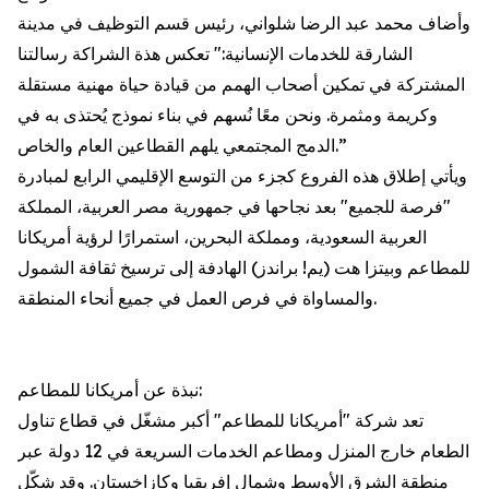
وأضاف محمد عبد الرضا شلواني، رئيس قسم التوظيف في مدينة
الشارقة للخدمات الإنسانية:" تعكس هذة الشراكة رسالتنا
المشتركة في تمكين أصحاب الهمم من قيادة حياة مهنية مستقلة
وكريمة ومثمرة. ونحن معًا نُسهم في بناء نموذج يُحتذى به في
الدمج المجتمعي يلهم القطاعين العام والخاص.”
ويأتي إطلاق هذه الفروع كجزء من التوسع الإقليمي الرابع لمبادرة
"فرصة للجميع" بعد نجاحها في جمهورية مصر العربية، المملكة
العربية السعودية، ومملكة البحرين، استمرارًا لرؤية أمريكانا
للمطاعم وبيتزا هت (يم! براندز) الهادفة إلى ترسيخ ثقافة الشمول
والمساواة في فرص العمل في جميع أنحاء المنطقة.
نبذة عن أمريكانا للمطاعم:
تعد شركة "أمريكانا للمطاعم" أكبر مشغّل في قطاع تناول
الطعام خارج المنزل ومطاعم الخدمات السريعة في 12 دولة عبر
منطقة الشرق الأوسط وشمال إفريقيا وكازاخستان. وقد شكّل