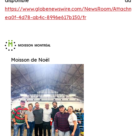
disponible au
https://www.globenewswire.com/NewsRoom/Attachme
ea0f-4d78-ab4c-8996e617b150/fr
Moisson de Noël